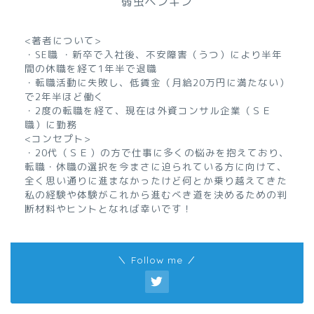
弱虫ペンギン
<著者について>
・SE職 ・新卒で入社後、不安障害（うつ）により半年
間の休職を経て1年半で退職
・転職活動に失敗し、低賃金（月給20万円に満たない）
で2年半ほど働く
・2度の転職を経て、現在は外資コンサル企業（ＳＥ
職）に勤務
<コンセプト>
・20代（ＳＥ）の方で仕事に多くの悩みを抱えており、
転職・休職の選択を今まさに迫られている方に向けて、
全く思い通りに進まなかったけど何とか乗り越えてきた
私の経験や体験がこれから進むべき道を決めるための判
断材料やヒントとなれば幸いです！
＼ Follow me ／