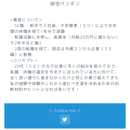
弱虫ペンギン
<著者について>
・SE職 ・新卒で入社後、不安障害（うつ）により半年
間の休職を経て1年半で退職
・転職活動に失敗し、低賃金（月給20万円に満たない）
で2年半ほど働く
・2度の転職を経て、現在は外資コンサル企業（ＳＥ
職）に勤務
<コンセプト>
・20代（ＳＥ）の方で仕事に多くの悩みを抱えており、
転職・休職の選択を今まさに迫られている方に向けて、
全く思い通りに進まなかったけど何とか乗り越えてきた
私の経験や体験がこれから進むべき道を決めるための判
断材料やヒントとなれば幸いです！
＼ Follow me ／