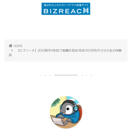
HOME
【ビズリーチ】20代(新卒4年目)で転職を成功(年収250万円UP)させた私の体験
談