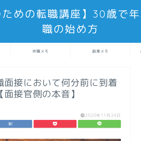
のための転職講座】30歳で年
職の始め方
休職メモ
副業メモ
職面接において何分前に到着
【面接官側の本音】
2020年11月24日