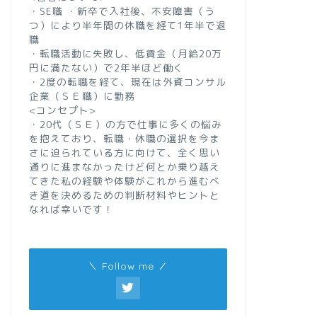
・SE職 ・新卒で入社後、不安障害（う
つ）により半年間の休職を経て1年半で退
職
・転職活動に失敗し、低賃金（月給20万
円に満たない）で2年半ほど働く
・2度の転職を経て、現在は外資コンサル
企業（ＳＥ職）に勤務
<コンセプト>
・20代（ＳＥ）の方で仕事に多くの悩み
を抱えており、転職・休職の選択を今ま
さに迫られている方に向けて、全く思い
通りに進まなかったけど何とか乗り越え
てきた私の経験や体験がこれから進むべ
き道を決めるための判断材料やヒントと
なれば幸いです！
＼ Follow me ／