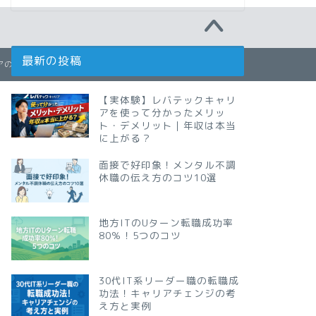
最新の投稿
ジニアのための転職講座】30歳で年収700万円を目指す転職の始め方
【実体験】レバテックキャリ
アを使って分かったメリッ
ト・デメリット｜年収は本当
に上がる？
面接で好印象！メンタル不調
休職の伝え方のコツ10選
地方ITのUターン転職成功率
80％！5つのコツ
30代IT系リーダー職の転職成
功法！キャリアチェンジの考
え方と実例