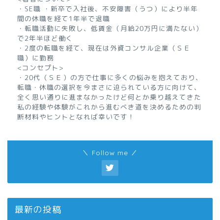
・SE職 ・新卒で入社後、不安障害（うつ）により半年
間の休職を経て1年半で退職
・転職活動に失敗し、低賃金（月給20万円に満たない）
で2年半ほど働く
・2度の転職を経て、現在は外資コンサル企業（ＳＥ
職）に勤務
<コンセプト>
・20代（ＳＥ）の方で仕事に多くの悩みを抱えており、
転職・休職の選択を今まさに迫られている方に向けて、
全く思い通りに進まなかったけど何とか乗り越えてきた
私の経験や体験がこれから進むべき道を決めるための判
断材料やヒントとなれば幸いです！
＼ Follow me ／
最新の投稿