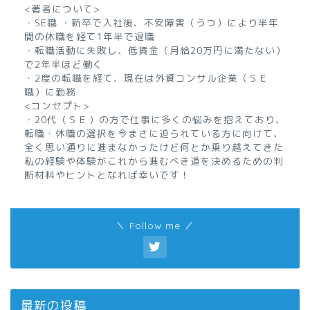
<著者について>
・SE職 ・新卒で入社後、不安障害（うつ）により半年
間の休職を経て1年半で退職
・転職活動に失敗し、低賃金（月給20万円に満たない）
で2年半ほど働く
・2度の転職を経て、現在は外資コンサル企業（ＳＥ
職）に勤務
<コンセプト>
・20代（ＳＥ）の方で仕事に多くの悩みを抱えており、
転職・休職の選択を今まさに迫られている方に向けて、
全く思い通りに進まなかったけど何とか乗り越えてきた
私の経験や体験がこれから進むべき道を決めるための判
断材料やヒントとなれば幸いです！
＼ Follow me ／
最新の投稿