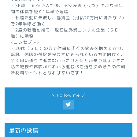
・SE職 ・新卒で入社後、不安障害（うつ）により半年
間の休職を経て1年半で退職
・転職活動に失敗し、低賃金（月給20万円に満たない）
で2年半ほど働く
・2度の転職を経て、現在は外資コンサル企業（ＳＥ
職）に勤務
<コンセプト>
・20代（ＳＥ）の方で仕事に多くの悩みを抱えており、
転職・休職の選択を今まさに迫られている方に向けて、
全く思い通りに進まなかったけど何とか乗り越えてきた
私の経験や体験がこれから進むべき道を決めるための判
断材料やヒントとなれば幸いです！
＼ Follow me ／
最新の投稿