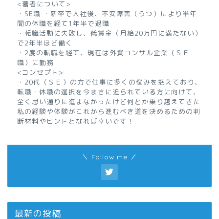
<著者について>
・SE職 ・新卒で入社後、不安障害（うつ）により半年
間の休職を経て1年半で退職
・転職活動に失敗し、低賃金（月給20万円に満たない）
で2年半ほど働く
・2度の転職を経て、現在は外資コンサル企業（ＳＥ
職）に勤務
<コンセプト>
・20代（ＳＥ）の方で仕事に多くの悩みを抱えており、
転職・休職の選択を今まさに迫られている方に向けて、
全く思い通りに進まなかったけど何とか乗り越えてきた
私の経験や体験がこれから進むべき道を決めるための判
断材料やヒントとなれば幸いです！
＼ Follow me ／
最新の投稿