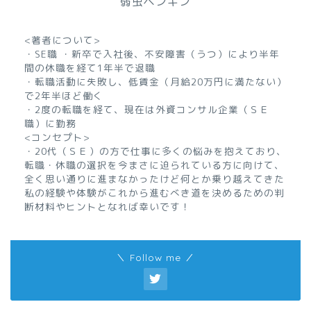
弱虫ペンギン
<著者について>
・SE職 ・新卒で入社後、不安障害（うつ）により半年
間の休職を経て1年半で退職
・転職活動に失敗し、低賃金（月給20万円に満たない）
で2年半ほど働く
・2度の転職を経て、現在は外資コンサル企業（ＳＥ
職）に勤務
<コンセプト>
・20代（ＳＥ）の方で仕事に多くの悩みを抱えており、
転職・休職の選択を今まさに迫られている方に向けて、
全く思い通りに進まなかったけど何とか乗り越えてきた
私の経験や体験がこれから進むべき道を決めるための判
断材料やヒントとなれば幸いです！
＼ Follow me ／