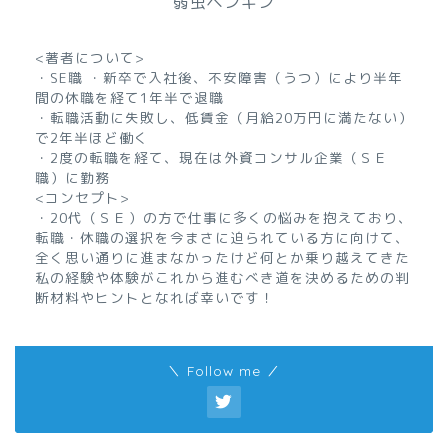
弱虫ペンギン
<著者について>
・SE職 ・新卒で入社後、不安障害（うつ）により半年
間の休職を経て1年半で退職
・転職活動に失敗し、低賃金（月給20万円に満たない）
で2年半ほど働く
・2度の転職を経て、現在は外資コンサル企業（ＳＥ
職）に勤務
<コンセプト>
・20代（ＳＥ）の方で仕事に多くの悩みを抱えており、
転職・休職の選択を今まさに迫られている方に向けて、
全く思い通りに進まなかったけど何とか乗り越えてきた
私の経験や体験がこれから進むべき道を決めるための判
断材料やヒントとなれば幸いです！
＼ Follow me ／