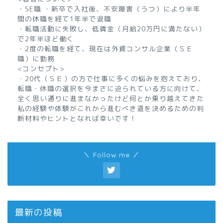
・SE職 ・新卒で入社後、不安障害（うつ）により半年
間の休職を経て1年半で退職
・転職活動に失敗し、低賃金（月給20万円に満たない）
で2年半ほど働く
・2度の転職を経て、現在は外資コンサル企業（ＳＥ
職）に勤務
<コンセプト>
・20代（ＳＥ）の方で仕事に多くの悩みを抱えており、
転職・休職の選択を今まさに迫られている方に向けて、
全く思い通りに進まなかったけど何とか乗り越えてきた
私の経験や体験がこれから進むべき道を決めるための判
断材料やヒントとなれば幸いです！
＼ Follow me ／
最新の投稿