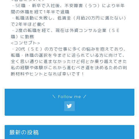
・SE職 ・新卒で入社後、不安障害（うつ）により半年
間の休職を経て1年半で退職
・転職活動に失敗し、低賃金（月給20万円に満たない）
で2年半ほど働く
・2度の転職を経て、現在は外資コンサル企業（ＳＥ
職）に勤務
<コンセプト>
・20代（ＳＥ）の方で仕事に多くの悩みを抱えており、
転職・休職の選択を今まさに迫られている方に向けて、
全く思い通りに進まなかったけど何とか乗り越えてきた
私の経験や体験がこれから進むべき道を決めるための判
断材料やヒントとなれば幸いです！
＼ Follow me ／
最新の投稿