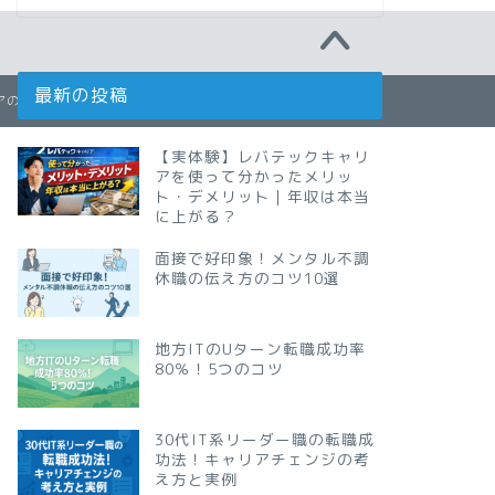
最新の投稿
ジニアのための転職講座】30歳で年収700万円を目指す転職の始め方
【実体験】レバテックキャリ
アを使って分かったメリッ
ト・デメリット｜年収は本当
に上がる？
面接で好印象！メンタル不調
休職の伝え方のコツ10選
地方ITのUターン転職成功率
80％！5つのコツ
30代IT系リーダー職の転職成
功法！キャリアチェンジの考
え方と実例