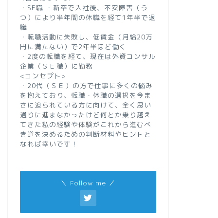
・SE職 ・新卒で入社後、不安障害（う
つ）により半年間の休職を経て1年半で退
職
・転職活動に失敗し、低賃金（月給20万
円に満たない）で2年半ほど働く
・2度の転職を経て、現在は外資コンサル
企業（ＳＥ職）に勤務
<コンセプト>
・20代（ＳＥ）の方で仕事に多くの悩み
を抱えており、転職・休職の選択を今ま
さに迫られている方に向けて、全く思い
通りに進まなかったけど何とか乗り越え
てきた私の経験や体験がこれから進むべ
き道を決めるための判断材料やヒントと
なれば幸いです！
＼ Follow me ／