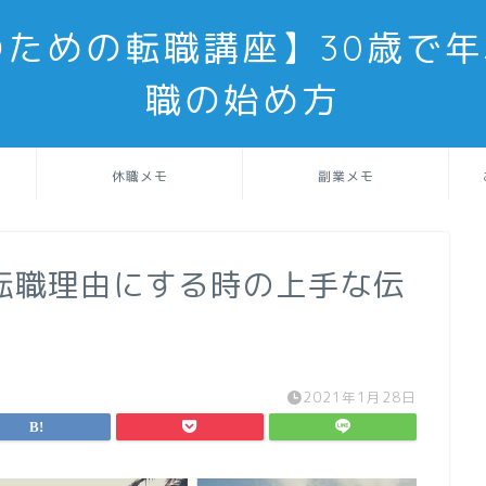
のための転職講座】30歳で年
職の始め方
休職メモ
副業メモ
転職理由にする時の上手な伝
2021年1月28日