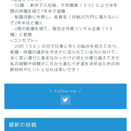
・SE職 ・新卒で入社後、不安障害（うつ）により半年
間の休職を経て1年半で退職
・転職活動に失敗し、低賃金（月給20万円に満たない）
で2年半ほど働く
・2度の転職を経て、現在は外資コンサル企業（ＳＥ
職）に勤務
<コンセプト>
・20代（ＳＥ）の方で仕事に多くの悩みを抱えており、
転職・休職の選択を今まさに迫られている方に向けて、
全く思い通りに進まなかったけど何とか乗り越えてきた
私の経験や体験がこれから進むべき道を決めるための判
断材料やヒントとなれば幸いです！
＼ Follow me ／
最新の投稿