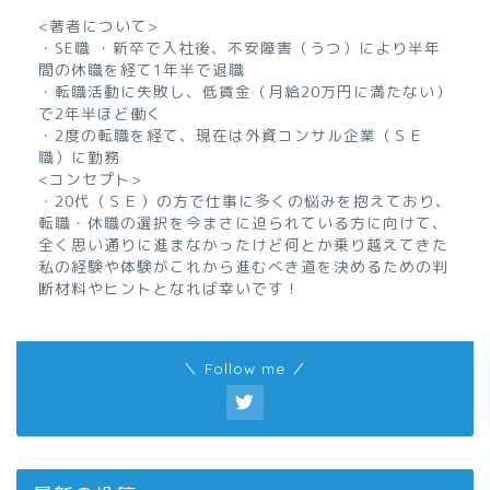
<著者について>
・SE職 ・新卒で入社後、不安障害（うつ）により半年
間の休職を経て1年半で退職
・転職活動に失敗し、低賃金（月給20万円に満たない）
で2年半ほど働く
・2度の転職を経て、現在は外資コンサル企業（ＳＥ
職）に勤務
<コンセプト>
・20代（ＳＥ）の方で仕事に多くの悩みを抱えており、
転職・休職の選択を今まさに迫られている方に向けて、
全く思い通りに進まなかったけど何とか乗り越えてきた
私の経験や体験がこれから進むべき道を決めるための判
断材料やヒントとなれば幸いです！
＼ Follow me ／