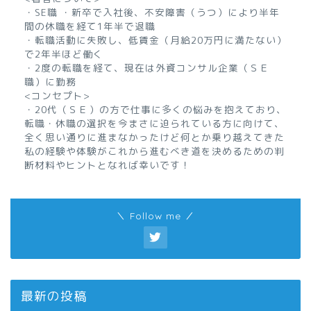
・SE職 ・新卒で入社後、不安障害（うつ）により半年
間の休職を経て1年半で退職
・転職活動に失敗し、低賃金（月給20万円に満たない）
で2年半ほど働く
・2度の転職を経て、現在は外資コンサル企業（ＳＥ
職）に勤務
<コンセプト>
・20代（ＳＥ）の方で仕事に多くの悩みを抱えており、
転職・休職の選択を今まさに迫られている方に向けて、
全く思い通りに進まなかったけど何とか乗り越えてきた
私の経験や体験がこれから進むべき道を決めるための判
断材料やヒントとなれば幸いです！
＼ Follow me ／
最新の投稿