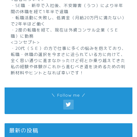
・SE職 ・新卒で入社後、不安障害（うつ）により半年
間の休職を経て1年半で退職
・転職活動に失敗し、低賃金（月給20万円に満たない）
で2年半ほど働く
・2度の転職を経て、現在は外資コンサル企業（ＳＥ
職）に勤務
<コンセプト>
・20代（ＳＥ）の方で仕事に多くの悩みを抱えており、
転職・休職の選択を今まさに迫られている方に向けて、
全く思い通りに進まなかったけど何とか乗り越えてきた
私の経験や体験がこれから進むべき道を決めるための判
断材料やヒントとなれば幸いです！
＼ Follow me ／
最新の投稿