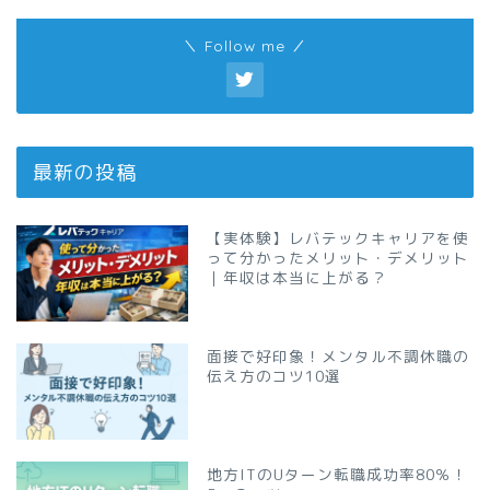
＼ Follow me ／
最新の投稿
【実体験】レバテックキャリアを使
って分かったメリット・デメリット
｜年収は本当に上がる？
面接で好印象！メンタル不調休職の
伝え方のコツ10選
地方ITのUターン転職成功率80％！