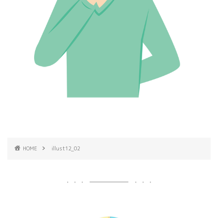
HOME
illust12_02