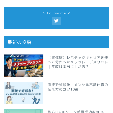
＼ Follow me ／
最新の投稿
【実体験】レバテックキャリアを使
って分かったメリット・デメリット
｜年収は本当に上がる？
面接で好印象！メンタル不調休職の
伝え方のコツ10選
地方ITのUターン転職成功率80％！