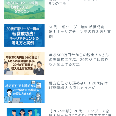
5つのコツ
30代IT系リーダー職の転職成功
法！キャリアチェンジの考え方と実
例
年収300万円台からの脱出！Aさん
の実体験に学ぶ、20代がIT転職で
収入を上げる方法
地方在住でも諦めない！20代向け
IT転職求人の探し方まとめ
【2025年版】20代ITエンジニア必
見！迷ったら“この3社”で内定率2倍