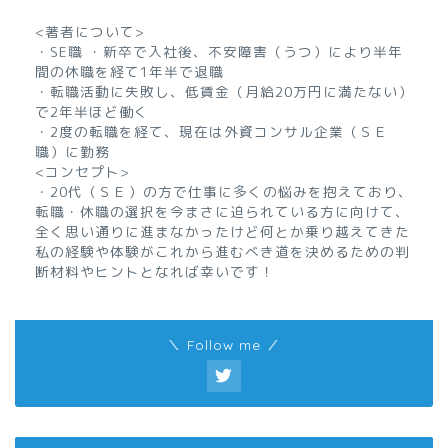
<著者について>
・SE職 ・新卒で入社後、不安障害（うつ）により半年
間の休職を経て1年半で退職
・転職活動に失敗し、低賃金（月給20万円に満たない）
で2年半ほど働く
・2度の転職を経て、現在は外資コンサル企業（ＳＥ
職）に勤務
<コンセプト>
・20代（ＳＥ）の方で仕事に多くの悩みを抱えており、
転職・休職の選択を今まさに迫られている方に向けて、
全く思い通りに進まなかったけど何とか乗り越えてきた
私の経験や体験がこれから進むべき道を決めるための判
断材料やヒントとなれば幸いです！
＼ Follow me ／