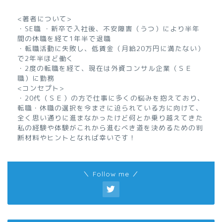
<著者について>
・SE職 ・新卒で入社後、不安障害（うつ）により半年
間の休職を経て1年半で退職
・転職活動に失敗し、低賃金（月給20万円に満たない）
で2年半ほど働く
・2度の転職を経て、現在は外資コンサル企業（ＳＥ
職）に勤務
<コンセプト>
・20代（ＳＥ）の方で仕事に多くの悩みを抱えており、
転職・休職の選択を今まさに迫られている方に向けて、
全く思い通りに進まなかったけど何とか乗り越えてきた
私の経験や体験がこれから進むべき道を決めるための判
断材料やヒントとなれば幸いです！
＼ Follow me ／