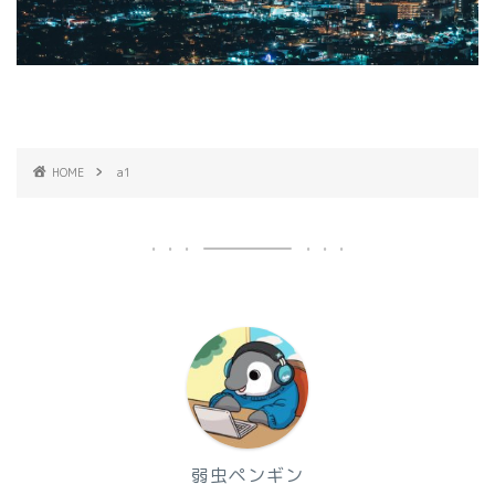
HOME
a1
弱虫ペンギン