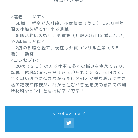
<著者について>
・SE職 ・新卒で入社後、不安障害（うつ）により半年
間の休職を経て1年半で退職
・転職活動に失敗し、低賃金（月給20万円に満たない）
で2年半ほど働く
・2度の転職を経て、現在は外資コンサル企業（ＳＥ
職）に勤務
<コンセプト>
・20代（ＳＥ）の方で仕事に多くの悩みを抱えており、
転職・休職の選択を今まさに迫られている方に向けて、
全く思い通りに進まなかったけど何とか乗り越えてきた
私の経験や体験がこれから進むべき道を決めるための判
断材料やヒントとなれば幸いです！
＼ Follow me ／