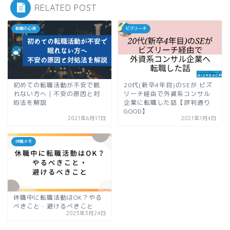
RELATED POST
転職の心得
ビズリーチ
初めての転職活動が不安で眠
20代(新卒4年目)のSEが ビズ
れない方へ｜不安の原因と対
リーチ経由で外資系コンサル
処法を解説
企業に転職した話【評判通り
GOOD】
2021年6月17日
2021年1月4日
休職メモ
休職中に転職活動はOK？やる
べきこと・避けるべきこと
2025年3月24日