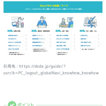
引用先：https://doda.jp/guide/?
usrclk=PC_logout_globalNavi_knowhow_knowhow