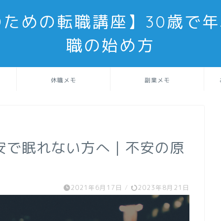
のための転職講座】30歳で年
職の始め方
休職メモ
副業メモ
安で眠れない方へ｜不安の原
2021年6月17日
/
2023年8月21日