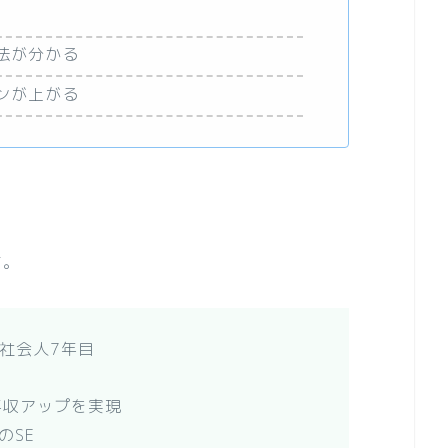
法が分かる
ンが上がる
す。
社会人7年目
年収アップを実現
のSE