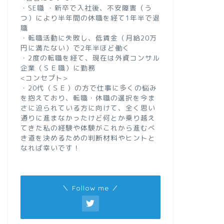
・SE職 ・新卒で入社後、不安障害（う
つ）により半年間の休職を経て1年半で退
職
・転職活動に失敗し、低賃金（月給20万
円に満たない）で2年半ほど働く
・2度の転職を経て、現在は外資コンサル
企業（ＳＥ職）に勤務
<コンセプト>
・20代（ＳＥ）の方で仕事に多くの悩み
を抱えており、転職・休職の選択を今ま
さに迫られている方に向けて、全く思い
通りに進まなかったけど何とか乗り越え
てきた私の経験や体験がこれから進むべ
き道を決めるための判断材料やヒントと
なれば幸いです！
＼ Follow me ／