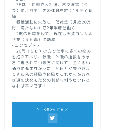
・SE職 ・新卒で入社後、不安障害（う
つ）により半年間の休職を経て1年半で退
職
・転職活動に失敗し、低賃金（月給20万
円に満たない）で2年半ほど働く
・2度の転職を経て、現在は外資コンサル
企業（ＳＥ職）に勤務
<コンセプト>
・20代（ＳＥ）の方で仕事に多くの悩み
を抱えており、転職・休職の選択を今ま
さに迫られている方に向けて、全く思い
通りに進まなかったけど何とか乗り越え
てきた私の経験や体験がこれから進むべ
き道を決めるための判断材料やヒントと
なれば幸いです！
＼ Follow me ／