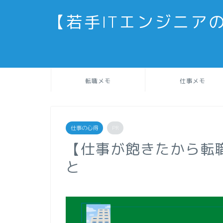
【若手ITエンジニア
転職メモ
仕事メモ
仕事の心得
PR
【仕事が飽きたから転
と