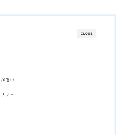
CLOSE
た
ンが低い
リット