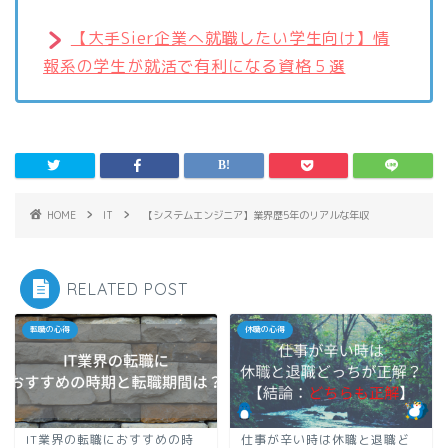
【大手Sier企業へ就職したい学生向け】情
報系の学生が就活で有利になる資格５選
HOME
IT
【システムエンジニア】業界歴5年のリアルな年収
RELATED POST
転職の心得
休職の心得
IT業界の転職におすすめの時
仕事が辛い時は休職と退職ど