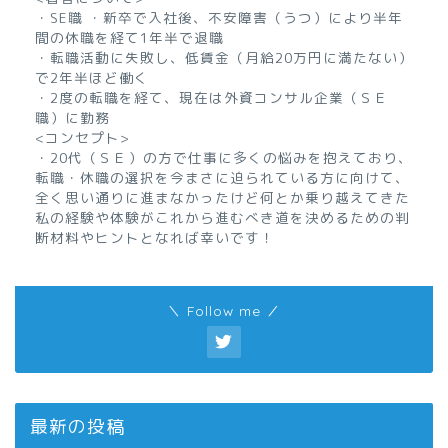
・SE職 ・新卒で入社後、不安障害（うつ）により半年
間の休職を経て1年半で退職
・転職活動に失敗し、低賃金（月給20万円に満たない）
で2年半ほど働く
・2度の転職を経て、現在は外資コンサル企業（ＳＥ
職）に勤務
<コンセプト>
・20代（ＳＥ）の方で仕事に多くの悩みを抱えており、
転職・休職の選択を今まさに迫られている方に向けて、
全く思い通りに進まなかったけど何とか乗り越えてきた
私の経験や体験がこれから進むべき道を決めるための判
断材料やヒントとなれば幸いです！
＼ Follow me ／
最新の投稿