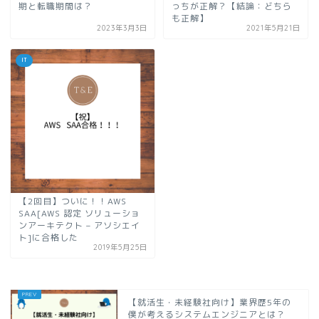
期と転職期間は？
っちが正解？【結論：どちら
も正解】
2023年3月3日
2021年5月21日
IT
【2回目】ついに！！AWS
SAA[AWS 認定 ソリューショ
ンアーキテクト – アソシエイ
ト]に合格した
2019年5月25日
【就活生・未経験社向け】業界歴5年の
僕が考えるシステムエンジニアとは？