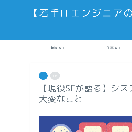
【若手ITエンジニア
転職メモ
仕事メモ
IT
PR
【現役SEが語る】シ
大変なこと