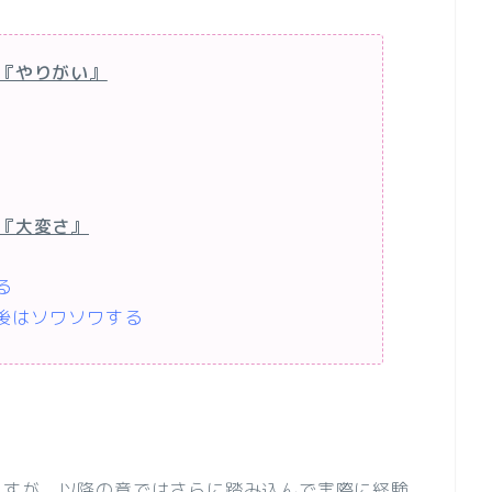
『やりがい』
『大変さ』
る
後はソワソワする
ますが、以降の章ではさらに踏み込んで実際に経験