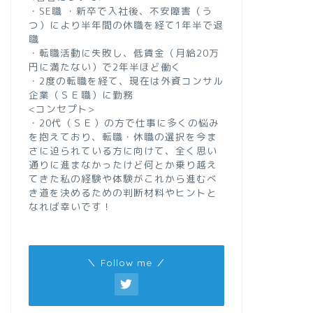
・SE職 ・新卒で入社後、不安障害（う
つ）により半年間の休職を経て1年半で退
職
・転職活動に失敗し、低賃金（月給20万
円に満たない）で2年半ほど働く
・2度の転職を経て、現在は外資コンサル
企業（ＳＥ職）に勤務
<コンセプト>
・20代（ＳＥ）の方で仕事に多くの悩み
を抱えており、転職・休職の選択を今ま
さに迫られている方に向けて、全く思い
通りに進まなかったけど何とか乗り越え
てきた私の経験や体験がこれから進むべ
き道を決めるための判断材料やヒントと
なれば幸いです！
＼ Follow me ／