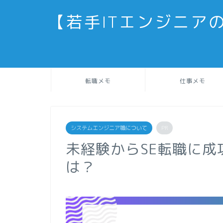
【若手ITエンジニア
転職メモ
仕事メモ
システムエンジニア職について
PR
未経験からSE転職に
は？