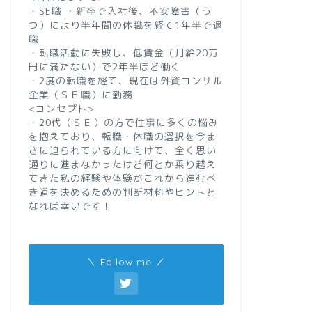
・SE職 ・新卒で入社後、不安障害（う
つ）により半年間の休職を経て1年半で退
職
・転職活動に失敗し、低賃金（月給20万
円に満たない）で2年半ほど働く
・2度の転職を経て、現在は外資コンサル
企業（ＳＥ職）に勤務
<コンセプト>
・20代（ＳＥ）の方で仕事に多くの悩み
を抱えており、転職・休職の選択を今ま
さに迫られている方に向けて、全く思い
通りに進まなかったけど何とか乗り越え
てきた私の経験や体験がこれから進むべ
き道を決めるための判断材料やヒントと
なれば幸いです！
＼ Follow me ／