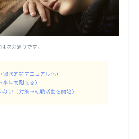
徴は次の通りです。
→徹底的なマニュアル化）
→半年間耐える）
いない（対策→転職活動を開始）