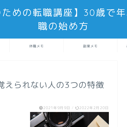
のための転職講座】30歳で年
職の始め方
休職メモ
副業メモ
覚えられない人の3つの特徴
2021年9月9日
/
2022年2月20日