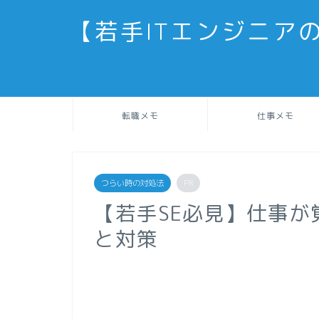
【若手ITエンジニア
転職メモ
仕事メモ
つらい時の対処法
PR
【若手SE必見】仕事が
と対策