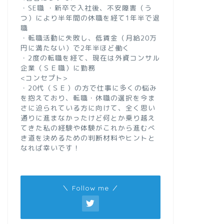
・SE職 ・新卒で入社後、不安障害（う
つ）により半年間の休職を経て1年半で退
職
・転職活動に失敗し、低賃金（月給20万
円に満たない）で2年半ほど働く
・2度の転職を経て、現在は外資コンサル
企業（ＳＥ職）に勤務
<コンセプト>
・20代（ＳＥ）の方で仕事に多くの悩み
を抱えており、転職・休職の選択を今ま
さに迫られている方に向けて、全く思い
通りに進まなかったけど何とか乗り越え
てきた私の経験や体験がこれから進むべ
き道を決めるための判断材料やヒントと
なれば幸いです！
＼ Follow me ／