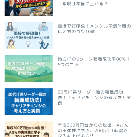
｜年収は本当に上がる？
面接で好印象！メンタル不調休職の
伝え方のコツ10選
地方ITのUターン転職成功率80％！
5つのコツ
30代IT系リーダー職の転職成功
法！キャリアチェンジの考え方と実
例
年収300万円台からの脱出！Aさん
の実体験に学ぶ、20代がIT転職で
収入を上げる方法